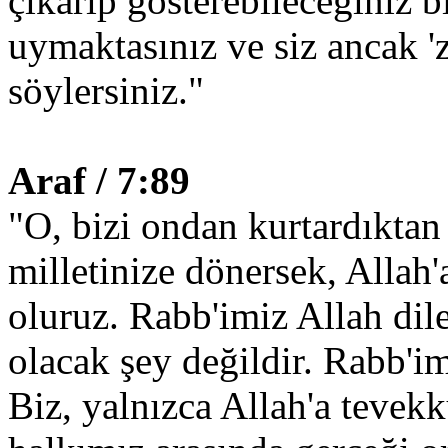
çıkarıp gösterebileceğiniz b
uymaktasınız ve siz ancak '
söylersiniz."
Araf / 7:89
"O, bizi ondan kurtardıktan 
milletinize dönersek, Allah'a
oluruz. Rabb'imiz Allah d
olacak şey değildir. Rabb'im
Biz, yalnızca Allah'a tevek