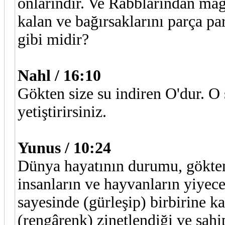
onlarındır. Ve Rabblarından mağf
kalan ve bağırsaklarını parça pa
gibi midir?
Nahl / 16:10
Gökten size su indiren O'dur. O s
yetiştirirsiniz.
Yunus / 10:24
Dünya hayatının durumu, gökten 
insanların ve hayvanların yiyece
sayesinde (gürleşip) birbirine k
(rengârenk) zinetlendiği ve sahi