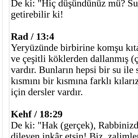
De ki: "Hiç düşündünüz mü? Suy
getirebilir ki!
Rad / 13:4
Yeryüzünde birbirine komşu kıtal
ve çeşitli köklerden dallanmış (ç
vardır. Bunların hepsi bir su ile
kısmını bir kısmına farklı kıları
için dersler vardır.
Kehf / 18:29
De ki: "Hak (gerçek), Rabbinizde
dileyen inkâr etsin! Biz, zalimler