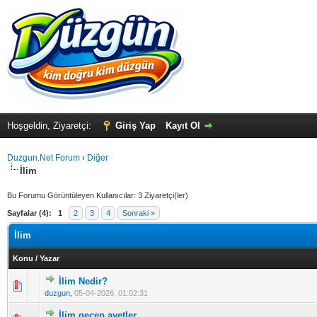
Hoşgeldin, Ziyaretçi:
Giriş Yap
Kayıt Ol
Duzgun.Net Forum
›
Diğer
İlim
Bu Forumu Görüntüleyen Kullanıcılar: 3 Ziyaretçi(ler)
Sayfalar (4):
1
2
3
4
Sonraki »
İlim
Konu
/
Yazar
İlim Nedir?
0 Oy(lar) - Ortalama 5 üzerinden 0
1
2
3
4
5
duzgun
,
05-04-2026, 01:02:31
İlim geçen ayetler