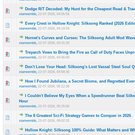
Dodge R/T Decoded: My Hunt for the Cheapest Road & Trac
0 Oy(lar) - Ortalama 5 üzerinden 0
1
2
3
4
5
xtameembb
,
22-07-2026, 04:05:56
Every Crest in Hollow Knight: Silksong Ranked (2026 Editi
0 Oy(lar) - Ortalama 5 üzerinden 0
1
2
3
4
5
xtameembb
,
22-07-2026, 04:19:34
Hornet's Curves and Curses: The Silksong Adult Mod Wave
0 Oy(lar) - Ortalama 5 üzerinden 0
1
2
3
4
5
xtameembb
,
22-07-2026, 04:31:20
Treyarch Vows to Bring the Fire as Call of Duty Faces Unp
0 Oy(lar) - Ortalama 5 üzerinden 0
1
2
3
4
5
xtameembb
,
22-07-2026, 04:45:00
Don't Lose Your Head: Silksong's Lost Vassal Steel Soul Q
0 Oy(lar) - Ortalama 5 üzerinden 0
1
2
3
4
5
xtameembb
,
22-07-2026, 04:58:36
How I Found Jubilana, a Secret Biome, and Regretted Ever
0 Oy(lar) - Ortalama 5 üzerinden 0
1
2
3
4
5
xtameembb
,
22-07-2026, 05:12:38
I Couldn't Believe My Eyes When a Speedrunner Beat Silk
0 Oy(lar) - Ortalama 5 üzerinden 0
1
2
3
4
5
Hour
xtameembb
,
22-07-2026, 05:25:06
The 8 Greatest Sci-Fi Strategy Games to Conquer in 2026
0 Oy(lar) - Ortalama 5 üzerinden 0
1
2
3
4
5
xtameembb
,
23-07-2026, 09:02:25
Hollow Knight: Silksong 100% Guide: What Matters and Wh
0 Oy(lar) - Ortalama 5 üzerinden 0
1
2
3
4
5