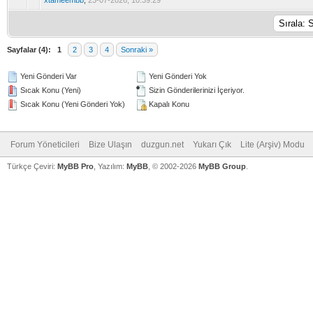
xtameembb
,
23-07-2026, 10:39:29
Sayfalar (4):
1
2
3
4
Sonraki »
Yeni Gönderi Var
Yeni Gönderi Yok
Sıcak Konu (Yeni)
Sizin Gönderilerinizi İçeriyor.
Sıcak Konu (Yeni Gönderi Yok)
Kapalı Konu
Forum Yöneticileri
Bize Ulaşın
duzgun.net
Yukarı Çık
Lite (Arşiv) Modu
Türkçe Çeviri:
MyBB Pro
, Yazılım:
MyBB
, © 2002-2026
MyBB Group
.