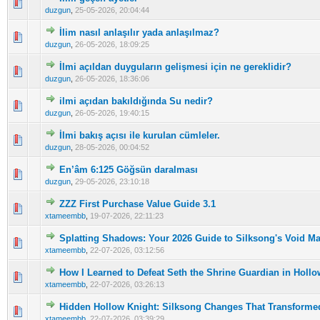
0 Oy(lar) - Ortalama 5 üzerinden 0
1
2
3
4
5
duzgun
,
25-05-2026, 20:04:44
İlim nasıl anlaşılır yada anlaşılmaz?
0 Oy(lar) - Ortalama 5 üzerinden 0
1
2
3
4
5
duzgun
,
26-05-2026, 18:09:25
İlmi açıldan duyguların gelişmesi için ne gereklidir?
0 Oy(lar) - Ortalama 5 üzerinden 0
1
2
3
4
5
duzgun
,
26-05-2026, 18:36:06
ilmi açıdan bakıldığında Su nedir?
0 Oy(lar) - Ortalama 5 üzerinden 0
1
2
3
4
5
duzgun
,
26-05-2026, 19:40:15
İlmi bakış açısı ile kurulan cümleler.
0 Oy(lar) - Ortalama 5 üzerinden 0
1
2
3
4
5
duzgun
,
28-05-2026, 00:04:52
En’âm 6:125 Göğsün daralması
0 Oy(lar) - Ortalama 5 üzerinden 0
1
2
3
4
5
duzgun
,
29-05-2026, 23:10:18
ZZZ First Purchase Value Guide 3.1
0 Oy(lar) - Ortalama 5 üzerinden 0
1
2
3
4
5
xtameembb
,
19-07-2026, 22:11:23
Splatting Shadows: Your 2026 Guide to Silksong's Void M
0 Oy(lar) - Ortalama 5 üzerinden 0
1
2
3
4
5
xtameembb
,
22-07-2026, 03:12:56
How I Learned to Defeat Seth the Shrine Guardian in Hollo
0 Oy(lar) - Ortalama 5 üzerinden 0
1
2
3
4
5
xtameembb
,
22-07-2026, 03:26:13
Hidden Hollow Knight: Silksong Changes That Transform
0 Oy(lar) - Ortalama 5 üzerinden 0
1
2
3
4
5
xtameembb
,
22-07-2026, 03:39:29