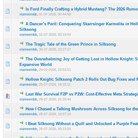
Is Ford Finally Crafting a Hybrid Mustang? The 2026 Rumo
0 Oy(lar) - Ortalama 5 üzerinden 0
1
2
3
4
5
xtameembb
,
31-07-2026, 00:44:58
A Dancer’s Peril: Conquering Skarrsinger Karmelita in Hol
0 Oy(lar) - Ortalama 5 üzerinden 0
1
2
3
4
5
Silksong
xtameembb
,
31-07-2026, 00:19:59
The Tragic Tale of the Green Prince in Silksong
0 Oy(lar) - Ortalama 5 üzerinden 0
1
2
3
4
5
xtameembb
,
30-07-2026, 23:27:27
The Overwhelming Joy of Getting Lost in Hollow Knight: S
0 Oy(lar) - Ortalama 5 üzerinden 0
1
2
3
4
5
Expansive World
xtameembb
,
29-07-2026, 19:53:51
Hollow Knight: Silksong Patch 2 Rolls Out Bug Fixes and
0 Oy(lar) - Ortalama 5 üzerinden 0
1
2
3
4
5
xtameembb
,
29-07-2026, 18:33:11
Last War Survival F2P vs P2W: Cost-Effective Meta Strateg
0 Oy(lar) - Ortalama 5 üzerinden 0
1
2
3
4
5
xtameembb
,
29-07-2026, 01:20:44
How I Chased a Talking Mushroom Across Silksong for th
0 Oy(lar) - Ortalama 5 üzerinden 0
1
2
3
4
5
xtameembb
,
28-07-2026, 10:57:19
I Beat Silksong Without a Quill and Unlocked a Purple Fea
0 Oy(lar) - Ortalama 5 üzerinden 0
1
2
3
4
5
xtameembb
,
28-07-2026, 09:23:58