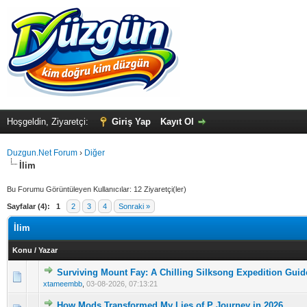
Hoşgeldin, Ziyaretçi:
Giriş Yap
Kayıt Ol
Duzgun.Net Forum
›
Diğer
İlim
Bu Forumu Görüntüleyen Kullanıcılar: 12 Ziyaretçi(ler)
Sayfalar (4):
1
2
3
4
Sonraki »
İlim
Konu
/
Yazar
Surviving Mount Fay: A Chilling Silksong Expedition Guid
0 Oy(lar) - Ortalama 5 üzerinden 0
1
2
3
4
5
xtameembb
,
03-08-2026, 07:13:21
How Mods Transformed My Lies of P Journey in 2026