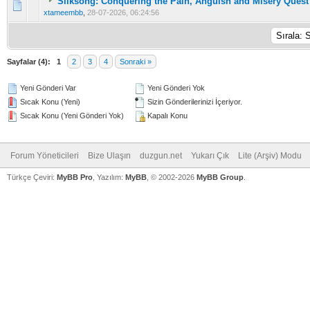
Silksong: Conquering the Pain, Anguish and Misery Quest
0 Oy(lar) - Ortalama 5 üzerinden 0
1
2
3
4
5
xtameembb
,
28-07-2026, 06:24:56
Sayfalar (4):
1
2
3
4
Sonraki »
Yeni Gönderi Var
Yeni Gönderi Yok
Sıcak Konu (Yeni)
Sizin Gönderilerinizi İçeriyor.
Sıcak Konu (Yeni Gönderi Yok)
Kapalı Konu
Forum Yöneticileri
Bize Ulaşın
duzgun.net
Yukarı Çık
Lite (Arşiv) Modu
Türkçe Çeviri:
MyBB Pro
, Yazılım:
MyBB
, © 2002-2026
MyBB Group
.