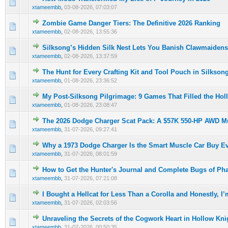
0 Oy(lar) - Ortalama 5 üzerinden 0
1
2
3
4
5
xtameembb
,
03-08-2026, 07:03:07
Zombie Game Danger Tiers: The Definitive 2026 Ranking
0 Oy(lar) - Ortalama 5 üzerinden 0
1
2
3
4
5
xtameembb
,
02-08-2026, 13:55:36
Silksong’s Hidden Silk Nest Lets You Banish Clawmaidens
0 Oy(lar) - Ortalama 5 üzerinden 0
1
2
3
4
5
xtameembb
,
02-08-2026, 13:37:59
The Hunt for Every Crafting Kit and Tool Pouch in Silkson
0 Oy(lar) - Ortalama 5 üzerinden 0
1
2
3
4
5
xtameembb
,
01-08-2026, 23:36:52
My Post-Silksong Pilgrimage: 9 Games That Filled the Hol
0 Oy(lar) - Ortalama 5 üzerinden 0
1
2
3
4
5
xtameembb
,
01-08-2026, 23:08:47
The 2026 Dodge Charger Scat Pack: A $57K 550-HP AWD Mu
0 Oy(lar) - Ortalama 5 üzerinden 0
1
2
3
4
5
xtameembb
,
31-07-2026, 09:27:41
Why a 1973 Dodge Charger Is the Smart Muscle Car Buy Ev
0 Oy(lar) - Ortalama 5 üzerinden 0
1
2
3
4
5
xtameembb
,
31-07-2026, 08:01:59
How to Get the Hunter's Journal and Complete Bugs of Ph
0 Oy(lar) - Ortalama 5 üzerinden 0
1
2
3
4
5
xtameembb
,
31-07-2026, 07:21:08
I Bought a Hellcat for Less Than a Corolla and Honestly, 
0 Oy(lar) - Ortalama 5 üzerinden 0
1
2
3
4
5
xtameembb
,
31-07-2026, 02:03:56
Unraveling the Secrets of the Cogwork Heart in Hollow Kni
0 Oy(lar) - Ortalama 5 üzerinden 0
1
2
3
4
5
xtameembb
,
31-07-2026, 00:50:35