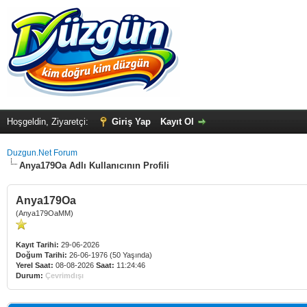
Hoşgeldin, Ziyaretçi:
Giriş Yap
Kayıt Ol
Duzgun.Net Forum
Anya179Oa Adlı Kullanıcının Profili
Anya179Oa
(Anya179OaMM)
Kayıt Tarihi:
29-06-2026
Doğum Tarihi:
26-06-1976 (50 Yaşında)
Yerel Saat:
08-08-2026
Saat:
11:24:46
Durum:
Çevrimdışı