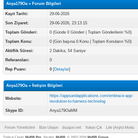
Anya179Oa » Forum Bilgileri
Kayıt Tarihi:
29-06-2026
Son Ziyaret:
29-06-2026, 23:13:15
Toplam Gönderi:
0 (Günde 0 Gönderi | Toplam Gönderilerin %0)
Toplam Konu:
0 (Gün başına 0 Konu | Toplam Konuların %0)
Aktiflik Süresi:
2 Dakika, 54 Saniye
Referansları:
0
Rep Puanı:
0
[
Detaylar
]
Anya179Oa » İletişim Bilgileri
https://appsandapplications.com/embrace-app-
Website:
revolution-to-harness-technolog
Skype ID:
Anya179OaMM
Forum Yöneticileri
Bize Ulaşın
duzgun.net
Yukarı Çık
Lite (Arşiv) Modu
Türkçe Çeviri:
MyBB Pro
, Yazılım:
MyBB
, © 2002-2026
MyBB Group
.