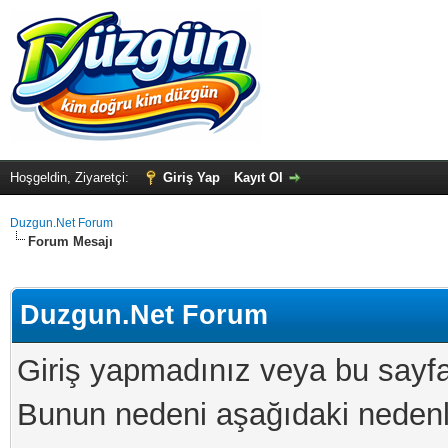
Hoşgeldin, Ziyaretçi:
Giriş Yap
Kayıt Ol
Duzgun.Net Forum
Forum Mesajı
Duzgun.Net Forum
Giriş yapmadınız veya bu sayfa
Bunun nedeni aşağıdaki nedenler