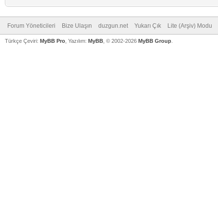
Forum Yöneticileri
Bize Ulaşın
duzgun.net
Yukarı Çık
Lite (Arşiv) Modu
Türkçe Çeviri:
MyBB Pro
, Yazılım:
MyBB
, © 2002-2026
MyBB Group
.