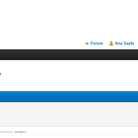
Forum
Ana Sayfa
?
üzenleyen:
duzgun
.)