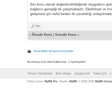
İlmi konu olarak değerlendirildiğinde duyguların gel
bağların genişliği ile çalışmaktadır. Elektirksel ve 
gelişmesi için nefsi beden ile yaratıldığı anlaşılmakt
Bul
«
Önceki Konu
|
Sonraki Konu
»
Yazdırılabilir Versiyonu Görüntüle
Bu Konuya Göz Atan Kullanıcılar: 1 Ziyaretçi(ler)
Forum Yöneticileri
Bize Ulaşın
duzgun.net
Yukarı Çık
L
Türkçe Çeviri:
MyBB Pro
, Yazılım:
MyBB
, © 2002-2026
MyBB Group