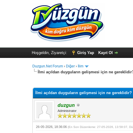
Hoşgeldin, Ziyaretçi:
Giriş Yap
Kayıt Ol
Duzgun.Net Forum
›
Diğer
›
İlim
İlmi açıldan duyguların gelişmesi için ne gereklidir
0 Oy(lar) - 0 Ortalama
1
2
3
4
5
İlmi açıldan duyguların gelişmesi için ne gereklidir?
duzgun
Administrator
26-05-2026, 18:36:06
(En Son Düzenleme: 27-05-2026, 13:58:07, D