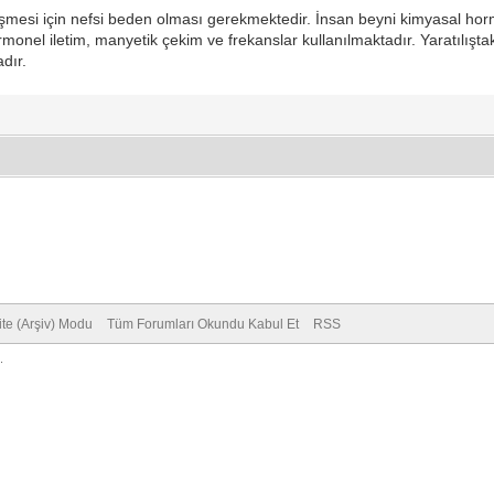
işmesi için nefsi beden olması gerekmektedir. İnsan beyni kimyasal horm
hormonel iletim, manyetik çekim ve frekanslar kullanılmaktadır. Yaratılışt
adır.
ite (Arşiv) Modu
Tüm Forumları Okundu Kabul Et
RSS
.