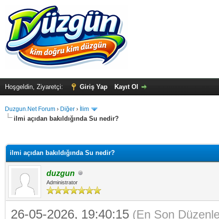
Hoşgeldin, Ziyaretçi:
Giriş Yap
Kayıt Ol
Duzgun.Net Forum
›
Diğer
›
İlim
ilmi açıdan bakıldığında Su nedir?
ma
ilmi açıdan bakıldığında Su nedir?
duzgun
Administrator
26-05-2026, 19:40:15
(En Son Düzenle