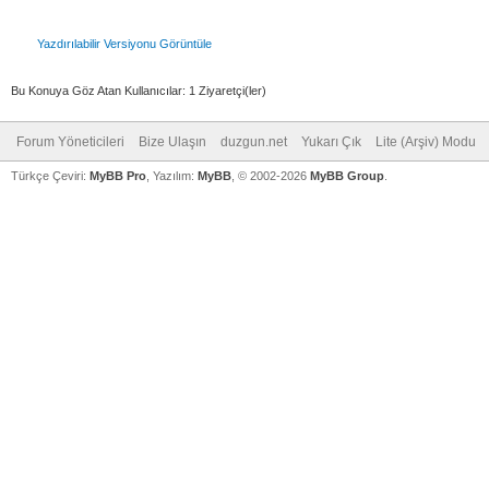
Yazdırılabilir Versiyonu Görüntüle
Bu Konuya Göz Atan Kullanıcılar: 1 Ziyaretçi(ler)
Forum Yöneticileri
Bize Ulaşın
duzgun.net
Yukarı Çık
Lite (Arşiv) Modu
Türkçe Çeviri:
MyBB Pro
, Yazılım:
MyBB
, © 2002-2026
MyBB Group
.