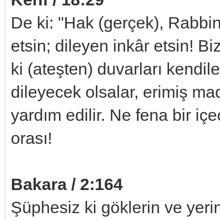
De ki: "Hak (gerçek), Rabbin
etsin; dileyen inkâr etsin! Bi
ki (ateşten) duvarları kendil
dileyecek olsalar, erimiş mad
yardım edilir. Ne fena bir içe
orası!
Bakara / 2:164
Şüphesiz ki göklerin ve yeri