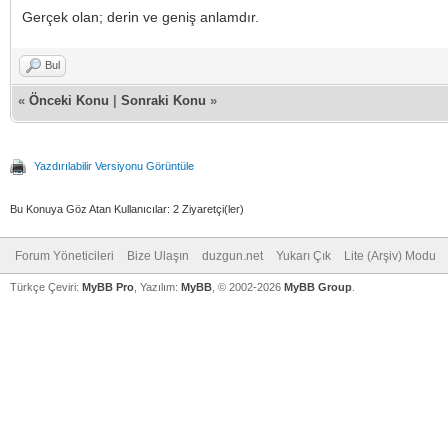
Gerçek olan; derin ve geniş anlamdır.
Bul
«
Önceki Konu
|
Sonraki Konu
»
Yazdırılabilir Versiyonu Görüntüle
Bu Konuya Göz Atan Kullanıcılar: 2 Ziyaretçi(ler)
Forum Yöneticileri
Bize Ulaşın
duzgun.net
Yukarı Çık
Lite (Arşiv) Modu
Türkçe Çeviri:
MyBB Pro
, Yazılım:
MyBB
, © 2002-2026
MyBB Group
.