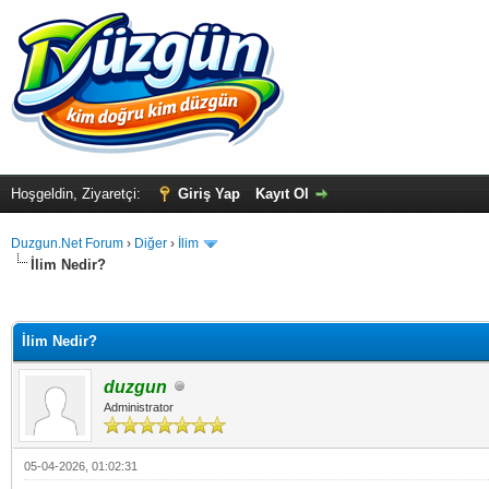
Hoşgeldin, Ziyaretçi:
Giriş Yap
Kayıt Ol
Duzgun.Net Forum
›
Diğer
›
İlim
İlim Nedir?
ma
İlim Nedir?
duzgun
Administrator
05-04-2026, 01:02:31