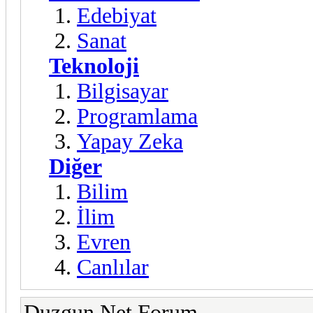
Edebiyat
Sanat
Teknoloji
Bilgisayar
Programlama
Yapay Zeka
Diğer
Bilim
İlim
Evren
Canlılar
Duzgun.Net Forum