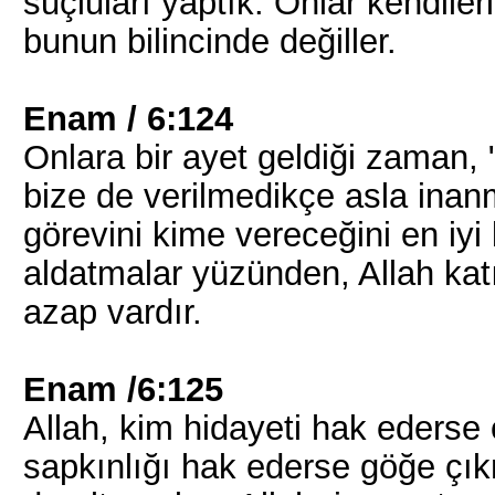
suçluları yaptık. Onlar kendile
bunun bilincinde değiller.
Enam / 6:124
Onlara bir ayet geldiği zaman, 
bize de verilmedikçe asla inanm
görevini kime vereceğini en iyi 
aldatmalar yüzünden, Allah katı
azap vardır.
Enam /6:125
Allah, kim hidayeti hak ederse 
sapkınlığı hak ederse göğe çı