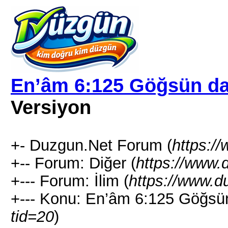
En’âm 6:125 Göğsün da
Versiyon
+- Duzgun.Net Forum (
https:/
+-- Forum: Diğer (
https://www.
+--- Forum: İlim (
https://www.d
+--- Konu: En’âm 6:125 Göğsün
tid=20
)