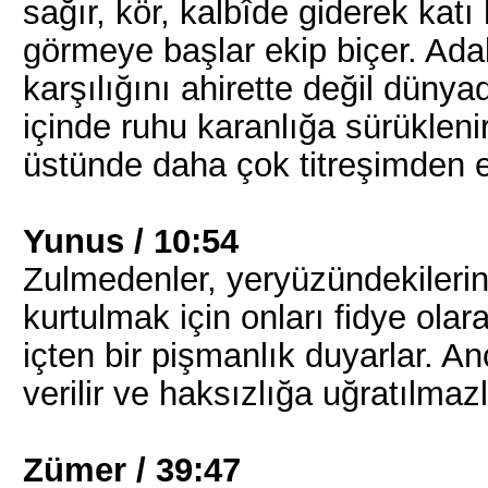
sağır, kör, kalbîde giderek katı h
görmeye başlar ekip biçer. Adal
karşılığını ahirette değil dün
içinde ruhu karanlığa sürüklenir
üstünde daha çok titreşimden et
Yunus / 10:54
Zulmedenler, yeryüzündekilerin
kurtulmak için onları fidye olar
içten bir pişmanlık duyarlar. 
verilir ve haksızlığa uğratılmazl
Zümer / 39:47