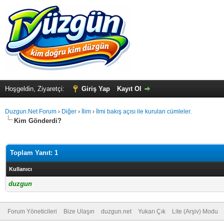
Hoşgeldin, Ziyaretçi:
Giriş Yap
Kayıt Ol
Duzgun.Net Forum
›
Diğer
›
İlim
›
İlmi bakış açısı ile kurulan cümleler.
Kim Gönderdi?
Toplam Yanıt: 1
Kullanıcı
duzgun
Forum Yöneticileri
Bize Ulaşın
duzgun.net
Yukarı Çık
Lite (Arşiv) Modu